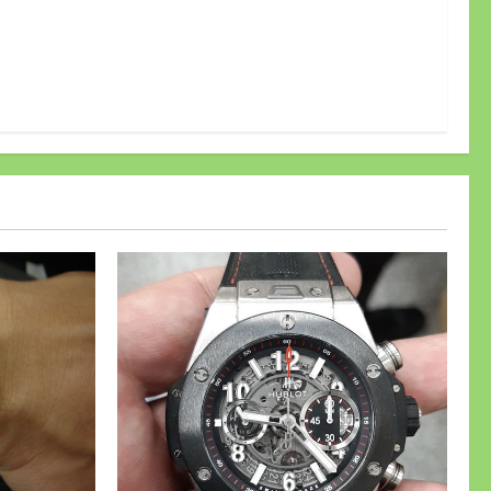
DO 雷達
 9成5新