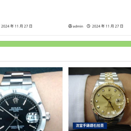
錶拍賣 原裝 PORSCHE
新北流當手錶拍賣 原裝 RA
BY IWC 萬國 鈦合金 自動 男
jubile 原鑲4鑽面 石英 女錶
UR029
盒單齊 喜歡價可議 ZR436
2024 年 11 月 27 日
admin
2024 年 11 月 27 日
流當手錶鑽石拍賣