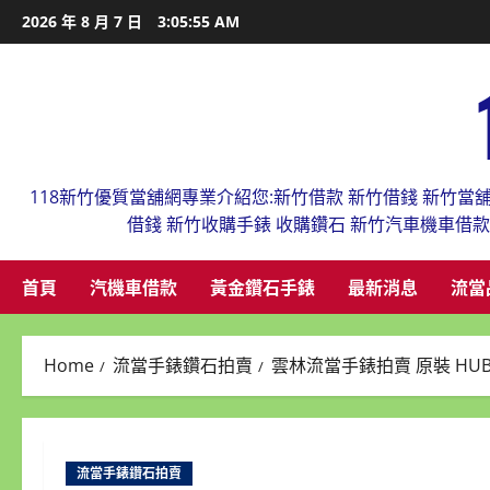
Skip
2026 年 8 月 7 日
3:05:56 AM
to
content
118新竹優質當舖網專業介紹您:新竹借款 新竹借錢 新竹當
借錢 新竹收購手錶 收購鑽石 新竹汽車機車借
首頁
汽機車借款
黃金鑽石手錶
最新消息
流當
Home
流當手錶鑽石拍賣
雲林流當手錶拍賣 原裝 HUBLO
流當手錶鑽石拍賣