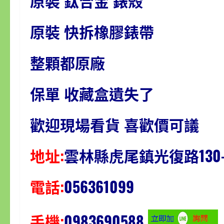
原裝 鈦合金 錶殼
原裝 快拆橡膠錶帶
整顆都原廠
保單 收藏盒遺失了
歡迎現場看貨 喜歡價可議
地址:
雲林縣虎尾鎮光復路130
電話:
056361099
手機:
0983690588