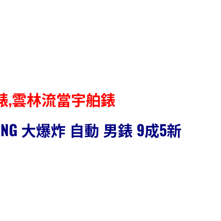
T錶,雲林流當宇舶錶
BANG 大爆炸 自動 男錶 9成5新