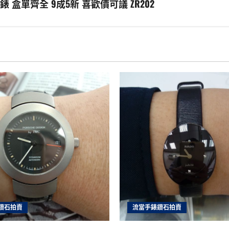
 盒單齊全 9成5新 喜歡價可議 ZR202
鑽石拍賣
流當手錶鑽石拍賣