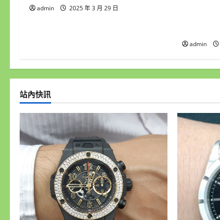
台北流當手
n
admin
2025 年 3 月 29 日
DESIGN 
錶 盒單齊 
admin
站內快訊