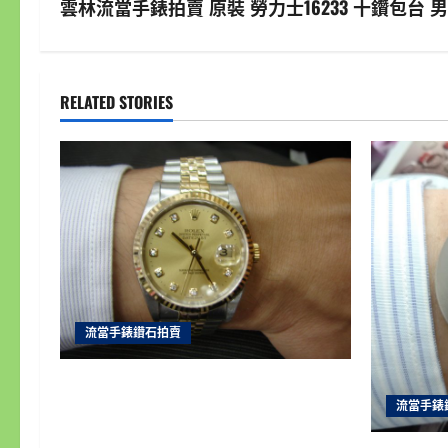
s
雲林流當手錶拍賣 原裝 勞力士16233 十鑽包台 男錶
t
n
RELATED STORIES
a
v
i
g
a
流當手錶鑽石拍賣
t
i
雲林流當手錶拍賣 原裝 勞力士16233
流當手錶
十鑽包台 男錶 盒單齊全 9成5新 喜歡
o
價可議 ZR202