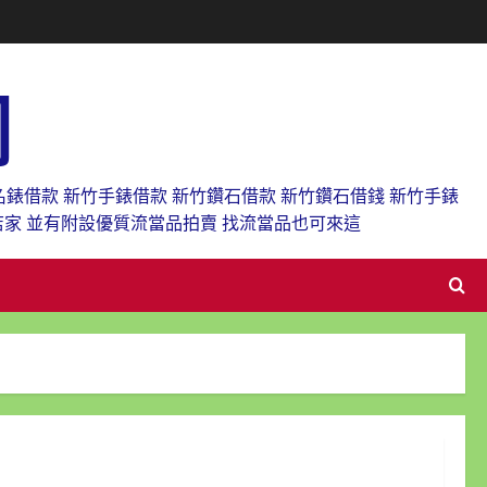
網
名錶借款 新竹手錶借款 新竹鑽石借款 新竹鑽石借錢 新竹手錶
店家 並有附設優質流當品拍賣 找流當品也可來這