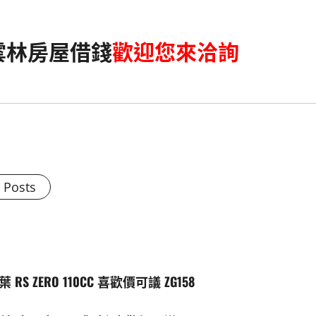
雲林房屋借錢
歡迎您來洽詢
l Posts
S ZERO 110CC 喜歡價可議 ZG158