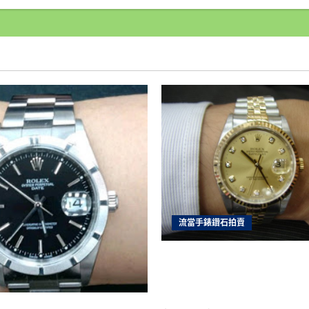
好
當
舖
台
北
汽
車
借
款
免
留
車,
來
過
就
知
現
金
有
多
好
借,
收
流當手錶鑽石拍賣
購
手
錶,
雲林流當手錶拍賣 原裝 勞力
房
地
十鑽包台 男錶 盒單齊全 9
產
借
價可議 ZR202
錢
專