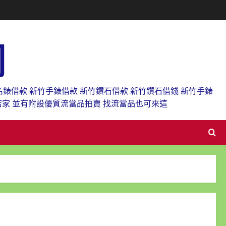
網
名錶借款 新竹手錶借款 新竹鑽石借款 新竹鑽石借錢 新竹手錶
店家 並有附設優質流當品拍賣 找流當品也可來這