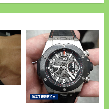
士16233
成5新 喜歡
流當手錶鑽石拍賣