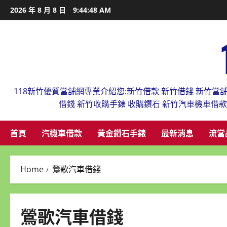
Skip
2026 年 8 月 8 日
9:44:49 AM
to
content
118新竹優質當舖網專業介紹您:新竹借款 新竹借錢 新竹當
借錢 新竹收購手錶 收購鑽石 新竹汽車機車借
首頁
汽機車借款
黃金鑽石手錶
最新消息
流當
Home
鶯歌汽車借錢
鶯歌汽車借錢