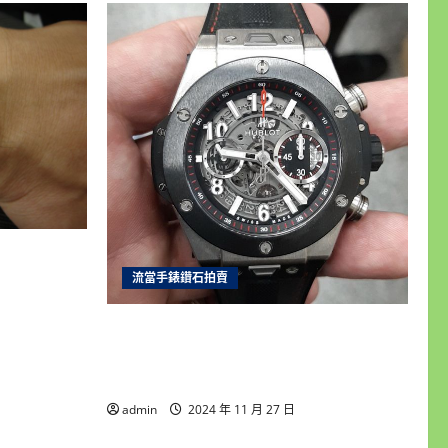
士16233
成5新 喜歡
流當手錶鑽石拍賣
雲林流當手錶拍賣 原裝 HUBLOT 宇舶
BIG BANG 大爆炸 自動 男錶 9成5新
UJ029
admin
2024 年 11 月 27 日