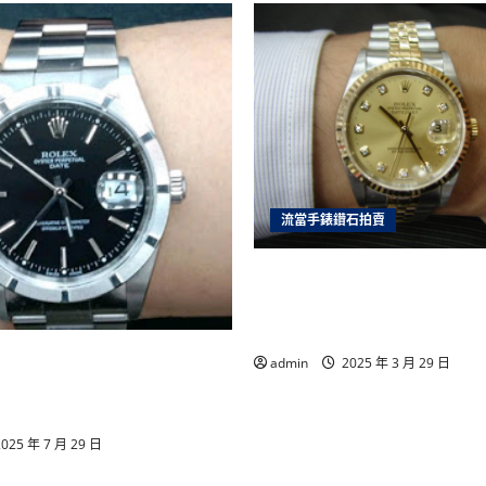
錢
機
車
借
錢
高
雄
房
屋
二
胎
高
雄
土
地
流當手錶鑽石拍賣
借
錢
高
雲林流當手錶拍賣 原裝 勞力
雄
收
十鑽包台 男錶 盒單齊全 9
購
手
價可議 ZR202
錶
手錶專家推薦｜合豐當舖誠
admin
2025 年 3 月 29 日
服務台中南投顧客一致好
025 年 7 月 29 日