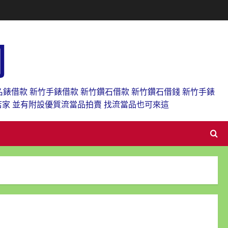
網
名錶借款 新竹手錶借款 新竹鑽石借款 新竹鑽石借錢 新竹手錶
店家 並有附設優質流當品拍賣 找流當品也可來這