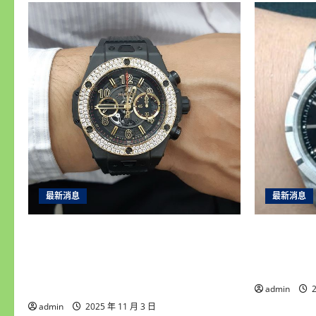
最新消息
最新消息
永順腕錶｜台中收購手錶專家｜高價
彰化收購
收購名錶・免費手錶估價鑑定・誠信
信專業，
現金交易・平價手錶維修保養・免費
評！
手錶換電池
admin
2
admin
2025 年 11 月 3 日