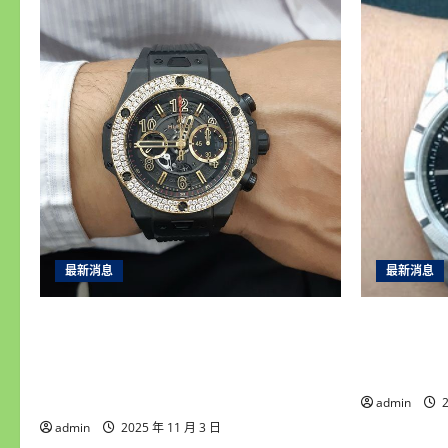
最新消息
最新消息
永順腕錶｜台中收購手錶專家｜高價
彰化收購
收購名錶・免費手錶估價鑑定・誠信
信專業，
現金交易・平價手錶維修保養・免費
評！
手錶換電池
admin
2
admin
2025 年 11 月 3 日