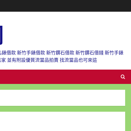
網
名錶借款 新竹手錶借款 新竹鑽石借款 新竹鑽石借錢 新竹手錶
店家 並有附設優質流當品拍賣 找流當品也可來這