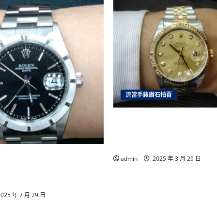
雲
林
房
屋
借
錢
土
地
借
錢
雲
林
汽
機
流當手錶鑽石拍賣
車
借
款
雲林流當手錶拍賣 原裝 勞力
借
錢
十鑽包台 男錶 盒單齊全 9
價可議 ZR202
手錶專家推薦｜合豐當舖誠
admin
2025 年 3 月 29 日
服務台中南投顧客一致好
025 年 7 月 29 日