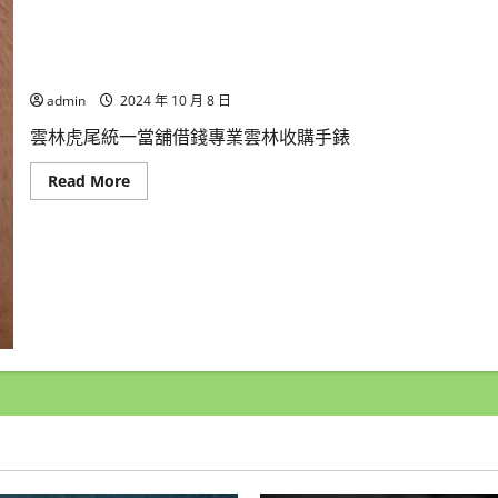
雲
林
汽
車
借
雲林虎尾統一當舖借錢專業雲林收購手錶 雲林房屋借錢 土
錢
找
admin
2024 年 10 月 8 日
我,
房
雲林虎尾統一當舖借錢專業雲林收購手錶
地
產
借
Read
Read More
錢
more
估
about
價,
雲
現
林
金
虎
高
尾
價
統
收
一
購
當
手
舖
錶
借
錢
專
業
雲
林
收
購
手
錶