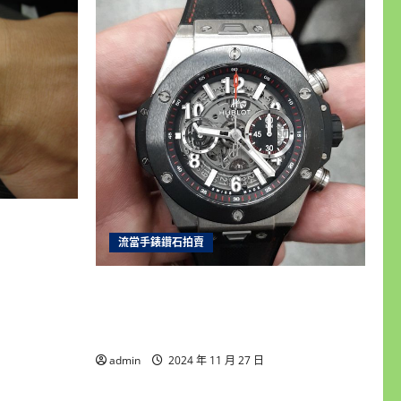
士16233
成5新 喜歡
流當手錶鑽石拍賣
雲林流當手錶拍賣 原裝 HUBLOT 宇舶
BIG BANG 大爆炸 自動 男錶 9成5新
UJ029
admin
2024 年 11 月 27 日