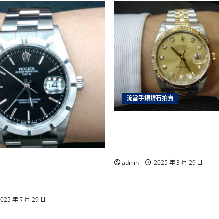
詩
丹
頓
18K
金
手
上
鍊
男
錶
9
成
新
ZR270
流當手錶鑽石拍賣
雲林流當手錶拍賣 原裝 勞力
十鑽包台 男錶 盒單齊全 9
價可議 ZR202
手錶專家推薦｜合豐當舖誠
admin
2025 年 3 月 29 日
服務台中南投顧客一致好
025 年 7 月 29 日