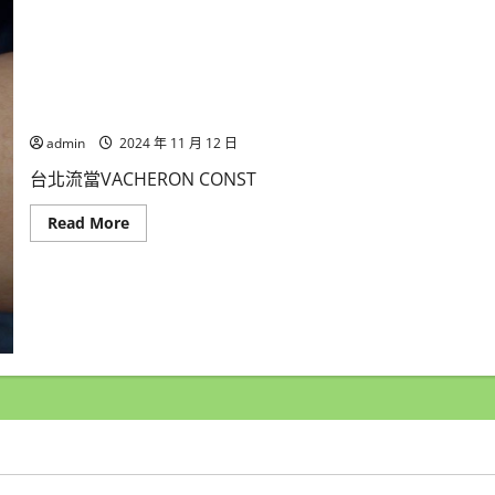
步
車
2017
年
YAMAHA
山
葉
台北和運當舖 流當手錶拍賣 VACHERON CONSTANTIN 江詩丹頓
RS
ZERO
admin
2024 年 11 月 12 日
110CC
喜
台北流當VACHERON CONST
歡
價
可
Read
Read More
議
more
ZG158
about
台
北
和
運
當
舖
流
當
手
錶
拍
賣
VACHERON
CONSTANTIN
江