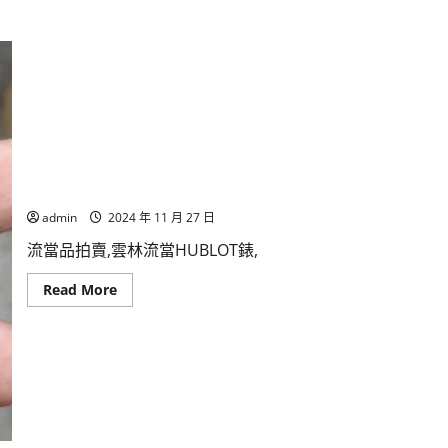
雲林流當手錶拍賣 原裝 HUBLOT 宇舶 BIG BANG 大爆炸 自動 男
admin
2024 年 11 月 27 日
流當品拍賣,雲林流當HUBLOT錶,
Read
Read More
more
about
雲
林
流
當
手
錶
拍
賣
原