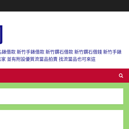
網
名錶借款 新竹手錶借款 新竹鑽石借款 新竹鑽石借錢 新竹手錶
店家 並有附設優質流當品拍賣 找流當品也可來這