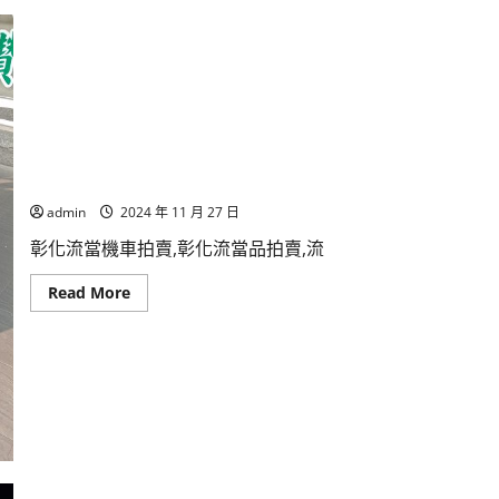
裝
HUBLOT
宇
舶
BIG
BANG
大
爆
炸
自
動
彰化流當機車拍賣 好騎代步車 2017年 YAMAHA 山葉 RS ZERO 1
男
錶
9
admin
2024 年 11 月 27 日
成
5
彰化流當機車拍賣,彰化流當品拍賣,流
新
UJ029
Read
Read More
more
about
彰
化
流
當
機
車
拍
賣
好
騎
代