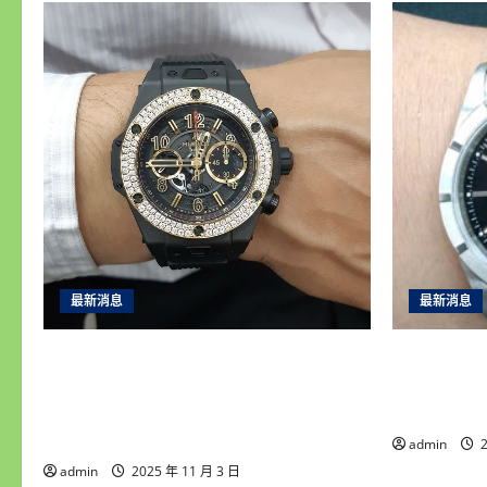
最新消息
最新消息
永順腕錶｜台中收購手錶專家｜高價
彰化收購
收購名錶・免費手錶估價鑑定・誠信
信專業，
現金交易・平價手錶維修保養・免費
評！
手錶換電池
admin
2
admin
2025 年 11 月 3 日