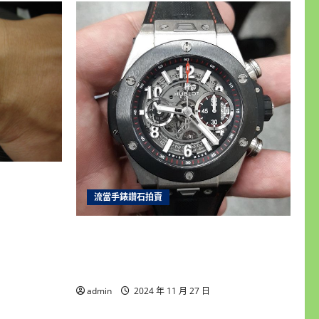
士16233
成5新 喜歡
流當手錶鑽石拍賣
雲林流當手錶拍賣 原裝 HUBLOT 宇舶
BIG BANG 大爆炸 自動 男錶 9成5新
UJ029
admin
2024 年 11 月 27 日