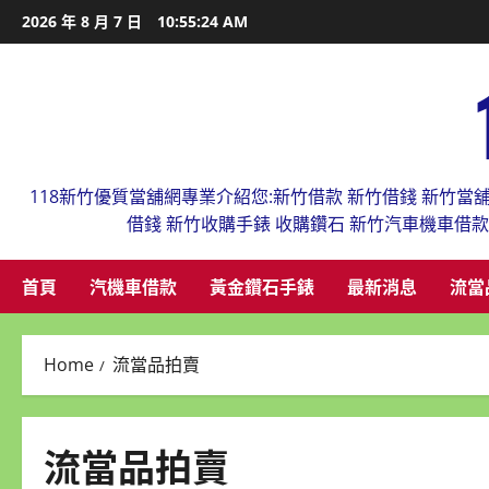
Skip
2026 年 8 月 7 日
10:55:25 AM
to
content
118新竹優質當舖網專業介紹您:新竹借款 新竹借錢 新竹當
借錢 新竹收購手錶 收購鑽石 新竹汽車機車借
首頁
汽機車借款
黃金鑽石手錶
最新消息
流當
Home
流當品拍賣
流當品拍賣