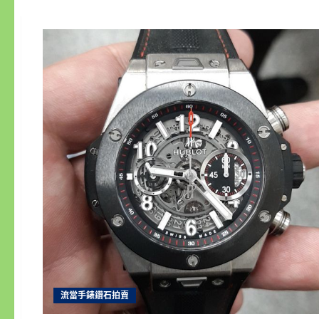
流當手錶鑽石拍賣