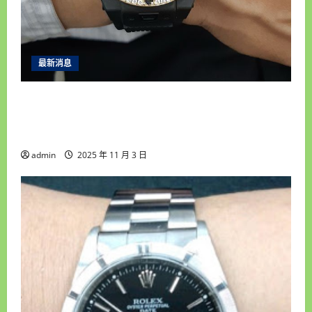
借,
汽
車
借
錢,
台
北
最新消息
收
購
手
永順腕錶｜台中收購手錶專家｜高價收購名錶・
錶
我
免費手錶估價鑑定・誠信現金交易・平價手錶維
專
業
修保養・免費手錶換電池
admin
2025 年 11 月 3 日