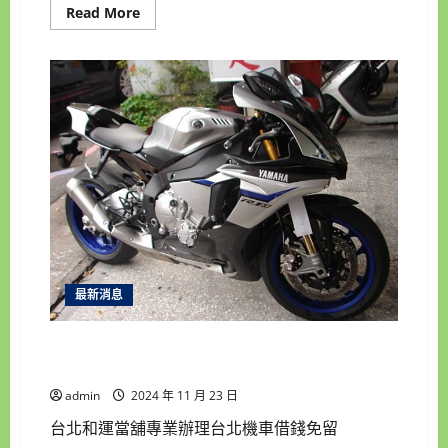
Read
Read More
more
about
雲
林
汽
車
借
款
首
選,
統
一
當
舖
雲
林
汽
車
借
錢
最新消息
找
我,
房
台北機車借錢專門店,和運當舖您不可不知的一家
地
產
店機車借錢來就借,汽車借錢,台北收購手錶我專業
借
錢
admin
2024 年 11 月 23 日
估
價,
台北和運當舖專業辦理台北機車借錢免留
現
金