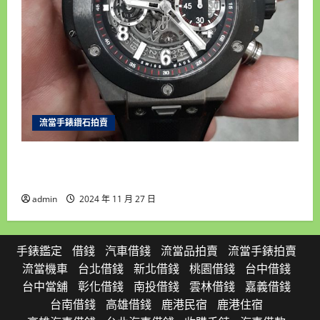
流當手錶鑽石拍賣
雲林流當手錶拍賣 原裝 HUBLOT 宇舶 BIG BANG
大爆炸 自動 男錶 9成5新 UJ029
admin
2024 年 11 月 27 日
手錶鑑定
借錢
汽車借錢
流當品拍賣
流當手錶拍賣
流當機車
台北借錢
新北借錢
桃園借錢
台中借錢
台中當舖
彰化借錢
南投借錢
雲林借錢
嘉義借錢
台南借錢
高雄借錢
鹿港民宿
鹿港住宿