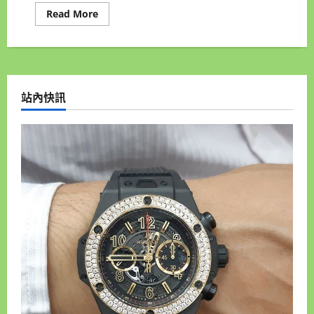
高
Read
Read More
價
more
收
about
購
台
手
北
錶
機
車
借
錢
站內快訊
專
門
店,
和
運
當
舖
您
不
可
不
知
的
一
家
店
機
車
借
錢
來
就