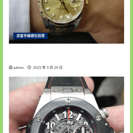
流當手錶鑽石拍賣
雲林流當手錶拍賣 原裝 勞力士16233 十鑽包台 男
錶 盒單齊全 9成5新 喜歡價可議 ZR202
admin
2025 年 3 月 29 日