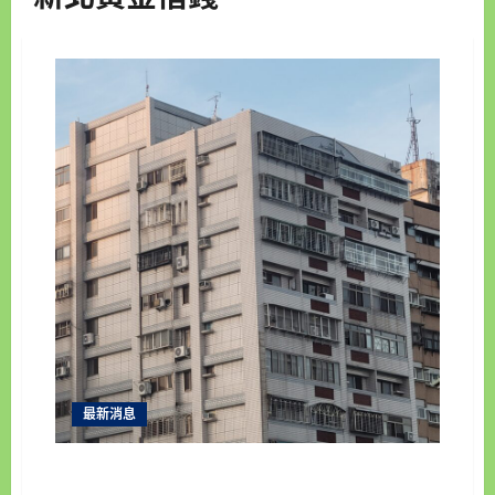
最新消息
台北新北房地產借錢店家,板信當舖專精各式借錢