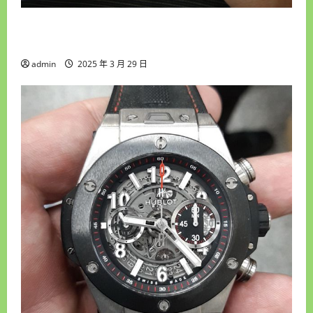
雲林流當手錶拍賣 原裝 勞力士16233 十鑽包台 男
錶 盒單齊全 9成5新 喜歡價可議 ZR202
admin
2025 年 3 月 29 日