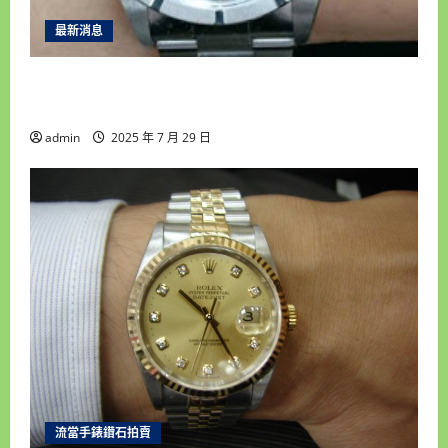
最新消息
彰化收購手錶專家推薦｜合豐當舖誠信專業，服
務台中南投顧客一致好評！
admin
2025 年 7 月 29 日
流當手錶鑽石拍賣