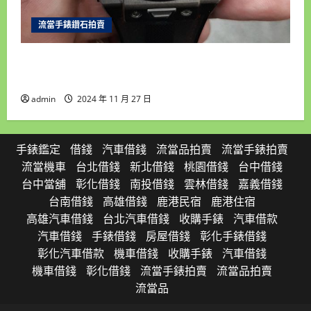
流當手錶鑽石拍賣
雲林流當手錶拍賣 原裝 HUBLOT 宇舶 BIG BANG
大爆炸 自動 男錶 9成5新 UJ029
admin
2024 年 11 月 27 日
手錶鑑定
借錢
汽車借錢
流當品拍賣
流當手錶拍賣
流當機車
台北借錢
新北借錢
桃園借錢
台中借錢
台中當舖
彰化借錢
南投借錢
雲林借錢
嘉義借錢
台南借錢
高雄借錢
鹿港民宿
鹿港住宿
高雄汽車借錢
台北汽車借錢
收購手錶
汽車借款
汽車借錢
手錶借錢
房屋借錢
彰化手錶借錢
彰化汽車借款
機車借錢
收購手錶
汽車借錢
機車借錢
彰化借錢
流當手錶拍賣
流當品拍賣
流當品