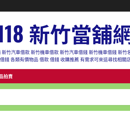
118 新竹當舖
舖 新竹汽車借款 新竹機車借款 新竹汽車借錢 新竹機車借錢 新竹
款借錢 各類有價物品 借款 借錢 收購推薦 有需求可來這尋找相關
品拍賣