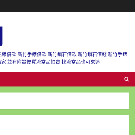
網
名錶借款 新竹手錶借款 新竹鑽石借款 新竹鑽石借錢 新竹手錶
店家 並有附設優質流當品拍賣 找流當品也可來這