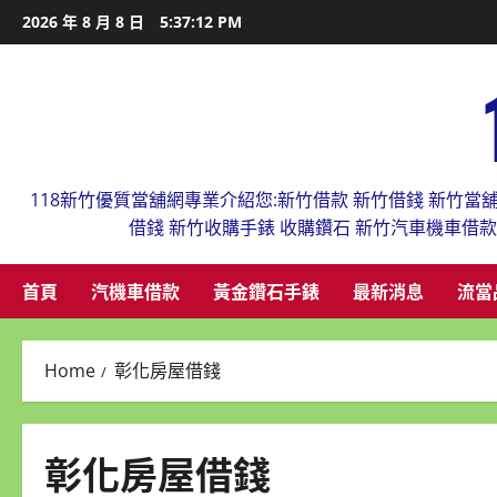
Skip
2026 年 8 月 8 日
5:37:13 PM
to
content
118新竹優質當舖網專業介紹您:新竹借款 新竹借錢 新竹當
借錢 新竹收購手錶 收購鑽石 新竹汽車機車借
首頁
汽機車借款
黃金鑽石手錶
最新消息
流當
Home
彰化房屋借錢
彰化房屋借錢