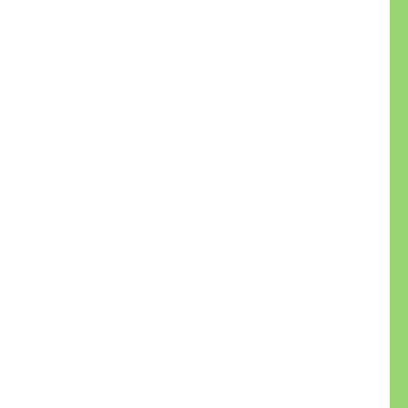
 機車借錢 彰化房屋土地借錢