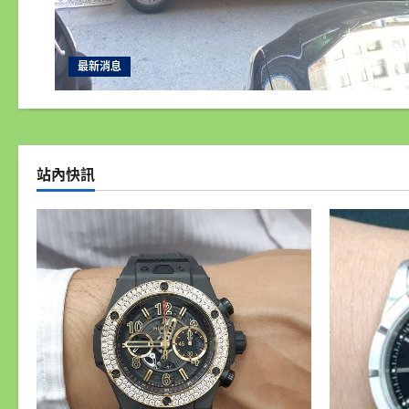
最新消息
站內快訊