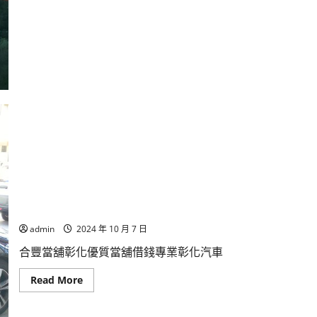
房
地
產
借
錢
推
薦,
彰
化
合
豐
當
舖
專
業
房
屋
土
地
借
款
合豐當舖彰化優質當舖借錢專業 彰化收購手錶 彰化汽車借錢
借
錢,
admin
2024 年 10 月 7 日
額
度
合豐當舖彰化優質當舖借錢專業彰化汽車
最
高,
收
Read
Read More
購
more
手
about
錶,
合
汽