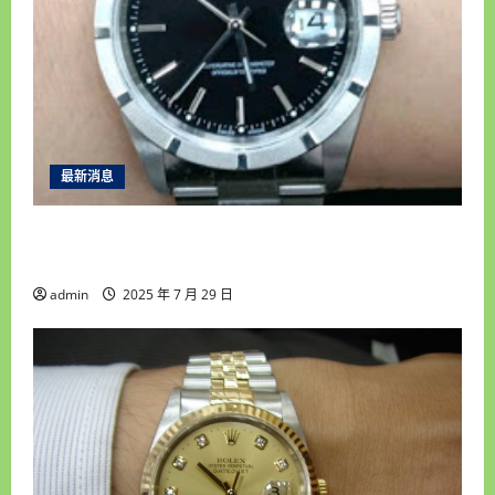
最新消息
彰化收購手錶專家推薦｜合豐當舖誠信專業，服
務台中南投顧客一致好評！
admin
2025 年 7 月 29 日