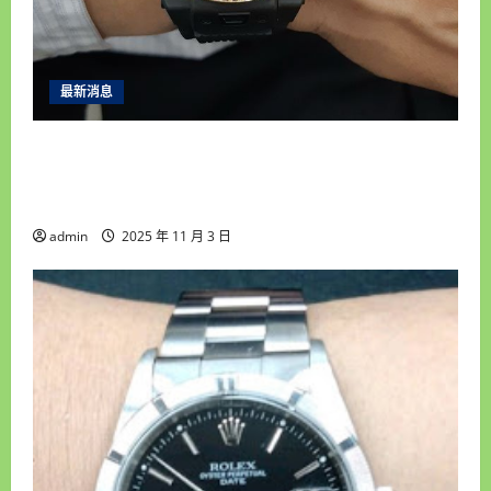
汽
車
借
錢,
台
北
最新消息
收
購
手
永順腕錶｜台中收購手錶專家｜高價收購名錶・
錶
我
免費手錶估價鑑定・誠信現金交易・平價手錶維
專
業
修保養・免費手錶換電池
admin
2025 年 11 月 3 日