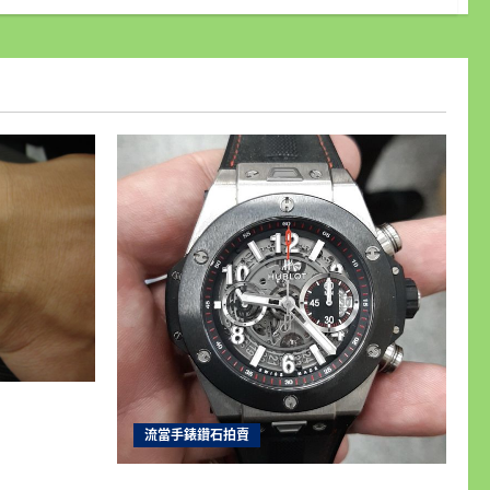
士16233
成5新 喜歡
流當手錶鑽石拍賣