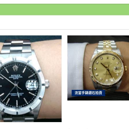
好
當
舖
台
北
汽
車
借
款
免
留
車,
來
過
就
知
現
金
有
多
好
借,
收
流當手錶鑽石拍賣
購
手
錶,
雲林流當手錶拍賣 原裝 勞力
房
地
十鑽包台 男錶 盒單齊全 9
產
借
價可議 ZR202
錢
專