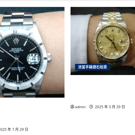
舖
您
不
可
不
知
的
一
家
店
機
車
借
錢
來
就
流當手錶鑽石拍賣
借,
汽
車
借
雲林流當手錶拍賣 原裝 勞力
錢,
台
十鑽包台 男錶 盒單齊全 9
北
價可議 ZR202
收
購
手錶專家推薦｜合豐當舖誠
手
admin
2025 年 3 月 29 日
錶
服務台中南投顧客一致好
我
專
業
025 年 7 月 29 日