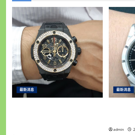
最新消息
最新消息
永順腕錶｜台中收購手錶專家｜高價
彰化收購
收購名錶・免費手錶估價鑑定・誠信
信專業，
現金交易・平價手錶維修保養・免費
評！
手錶換電池
admin
2