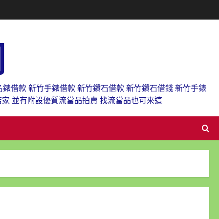
網
名錶借款 新竹手錶借款 新竹鑽石借款 新竹鑽石借錢 新竹手錶
店家 並有附設優質流當品拍賣 找流當品也可來這