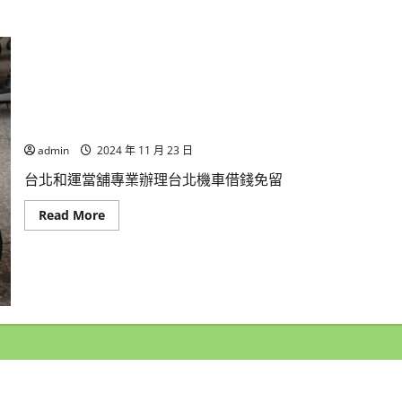
台北機車借錢專門店,和運當舖您不可不知的一家店機車借錢
admin
2024 年 11 月 23 日
台北和運當舖專業辦理台北機車借錢免留
Read
Read More
more
about
台
北
機
車
借
錢
專
門
店,
和
運
當