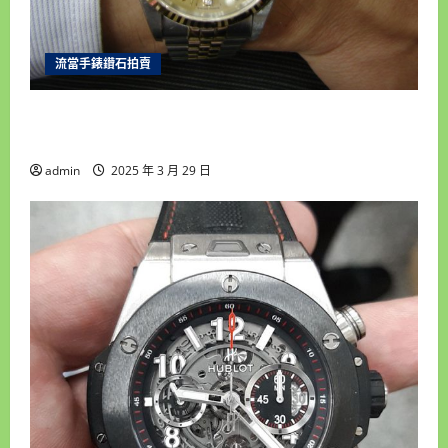
流當手錶鑽石拍賣
雲林流當手錶拍賣 原裝 勞力士16233 十鑽包台 男
錶 盒單齊全 9成5新 喜歡價可議 ZR202
admin
2025 年 3 月 29 日