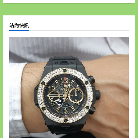
台
北
優
質
當
舖
站內快訊
借
錢
和
運
當
舖
台
北
汽
車
借
錢
台
北
機
車
借
錢
台
北
手
錶
借
錢
台
北