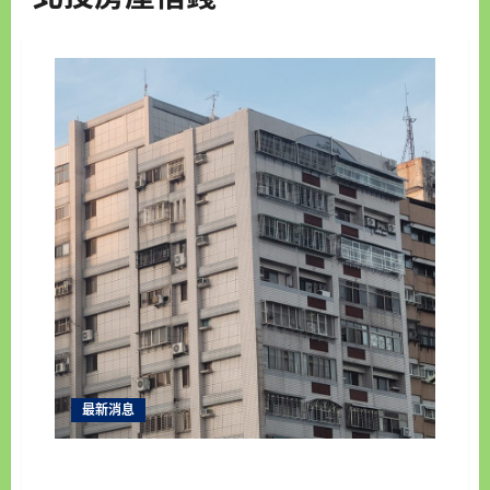
最新消息
台北新北房地產借錢店家,板信當舖專精各式借錢