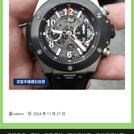
流當手錶鑽石拍賣
雲林流當手錶拍賣 原裝 HUBLOT 宇舶 BIG BANG
大爆炸 自動 男錶 9成5新 UJ029
admin
2024 年 11 月 27 日