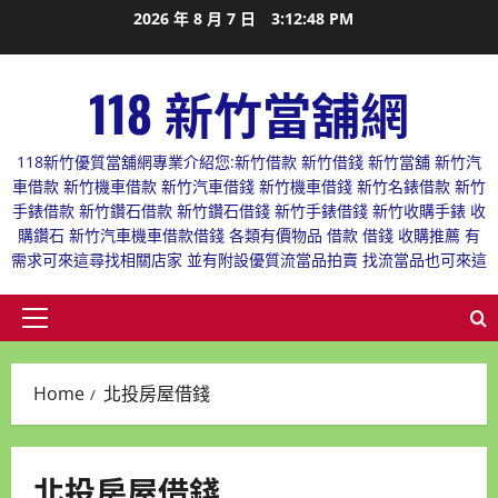
Skip
2026 年 8 月 7 日
3:12:49 PM
to
content
118 新竹當舖網
118新竹優質當舖網專業介紹您:新竹借款 新竹借錢 新竹當舖 新竹汽
車借款 新竹機車借款 新竹汽車借錢 新竹機車借錢 新竹名錶借款 新竹
手錶借款 新竹鑽石借款 新竹鑽石借錢 新竹手錶借錢 新竹收購手錶 收
購鑽石 新竹汽車機車借款借錢 各類有價物品 借款 借錢 收購推薦 有
需求可來這尋找相關店家 並有附設優質流當品拍賣 找流當品也可來這
Primary
Menu
Home
北投房屋借錢
北投房屋借錢