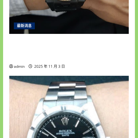
汽
車
借
錢,
台
北
最新消息
收
購
手
永順腕錶｜台中收購手錶專家｜高價收購名錶・
錶
我
免費手錶估價鑑定・誠信現金交易・平價手錶維
專
業
修保養・免費手錶換電池
admin
2025 年 11 月 3 日