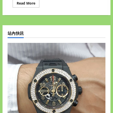
Read
Read More
more
about
台
北
機
車
借
錢
站內快訊
專
門
店,
和
運
當
舖
您
不
可
不
知
的
一
家
店
機
車
借
錢
來
就
借,