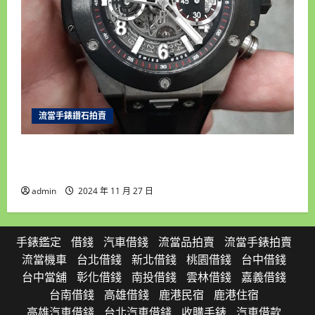
流當手錶鑽石拍賣
雲林流當手錶拍賣 原裝 HUBLOT 宇舶 BIG BANG
大爆炸 自動 男錶 9成5新 UJ029
admin
2024 年 11 月 27 日
手錶鑑定
借錢
汽車借錢
流當品拍賣
流當手錶拍賣
流當機車
台北借錢
新北借錢
桃園借錢
台中借錢
台中當舖
彰化借錢
南投借錢
雲林借錢
嘉義借錢
台南借錢
高雄借錢
鹿港民宿
鹿港住宿
高雄汽車借錢
台北汽車借錢
收購手錶
汽車借款