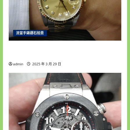
流當手錶鑽石拍賣
雲林流當手錶拍賣 原裝 勞力士16233 十鑽包台 男
錶 盒單齊全 9成5新 喜歡價可議 ZR202
admin
2025 年 3 月 29 日