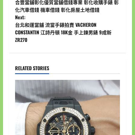
合豐當舖彰化優質當舖借錢專業 彰化收購手錶 彰
o
化汽車借錢 機車借錢 彰化房屋土地借錢
Next:
s
台北和運當舖 流當手錶拍賣 VACHERON
t
CONSTANTIN 江詩丹頓 18K金 手上鍊男錶 9成新
ZR270
n
a
RELATED STORIES
v
i
g
a
t