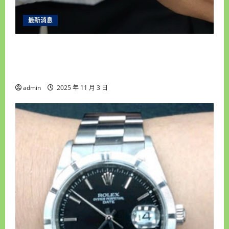
最新消息
永順腕錶｜台中收購手錶專家｜高價收購名錶・
免費手錶估價鑑定・誠信現金交易・平價手錶維
修保養・免費手錶換電池
admin
2025 年 11 月 3 日