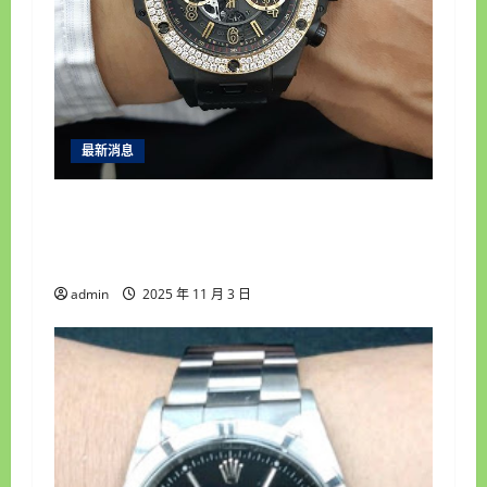
i
o
n
最新消息
永順腕錶｜台中收購手錶專家｜高價收購名
錶・免費手錶估價鑑定・誠信現金交易・平
價手錶維修保養・免費手錶換電池
admin
2025 年 11 月 3 日