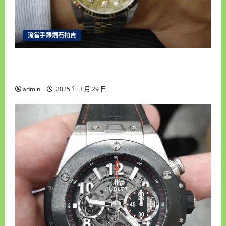
流當手錶鑽石拍賣
雲林流當手錶拍賣 原裝 勞力士16233 十鑽包台 男
錶 盒單齊全 9成5新 喜歡價可議 ZR202
admin
2025 年 3 月 29 日