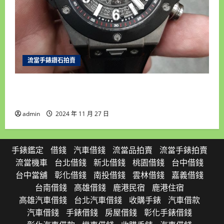
流當手錶鑽石拍賣
雲林流當手錶拍賣 原裝 HUBLOT 宇舶 BIG BANG
大爆炸 自動 男錶 9成5新 UJ029
admin
2024 年 11 月 27 日
手錶鑑定
借錢
汽車借錢
流當品拍賣
流當手錶拍賣
流當機車
台北借錢
新北借錢
桃園借錢
台中借錢
台中當舖
彰化借錢
南投借錢
雲林借錢
嘉義借錢
台南借錢
高雄借錢
鹿港民宿
鹿港住宿
高雄汽車借錢
台北汽車借錢
收購手錶
汽車借款
汽車借錢
手錶借錢
房屋借錢
彰化手錶借錢