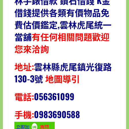
林手錶借款 鑽石借錢 K金
借錢提供各類有價物品免
費估價鑑定,雲林虎尾統一
當舖
有任何相關問題歡迎
您來洽詢
地址:
雲林縣虎尾鎮光復路
130-3號
地圖導引
電話:
056361099
手機:
0983690588