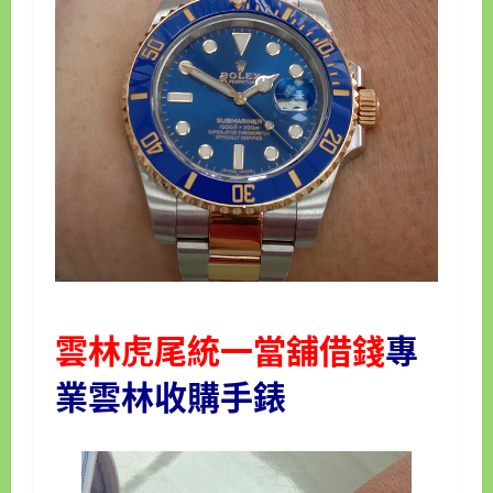
雲林虎尾統一當舖借錢
專
業雲林
收購手錶